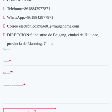
Teléfono:
+8618842977871
WhatsApp:
+8618842977871
Correo electrónico:
muge01@mugehome.com
DIRECCIÓN:
Subdistrito de Beigang, ciudad de Huludao,
provincia de Liaoning, China
Nombre
Correo
Teléfono
Contenido de la consulta