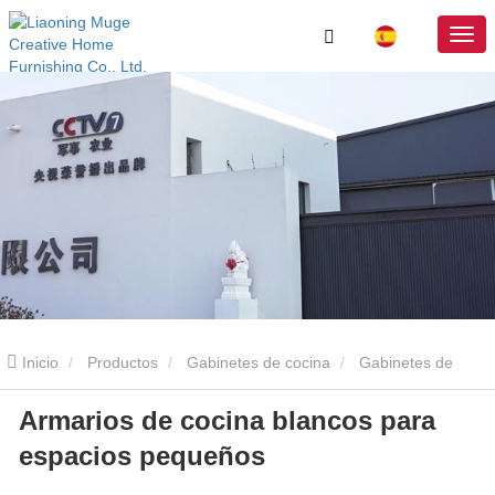
Inicio
Productos
Gabinetes de cocina
Gabinetes de
Armarios de cocina blancos para
cocina blancos
Armarios de cocina blancos para espacios
espacios pequeños
pequeños