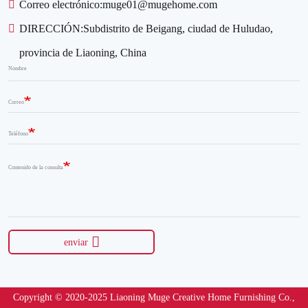
Correo electrónico:
muge01@mugehome.com
DIRECCIÓN:
Subdistrito de Beigang, ciudad de Huludao,
provincia de Liaoning, China
Nombre
Correo
Teléfono
Contenido de la consulta
enviar
Copyright © 2020-2025 Liaoning Muge Creative Home Furnishing Co.,