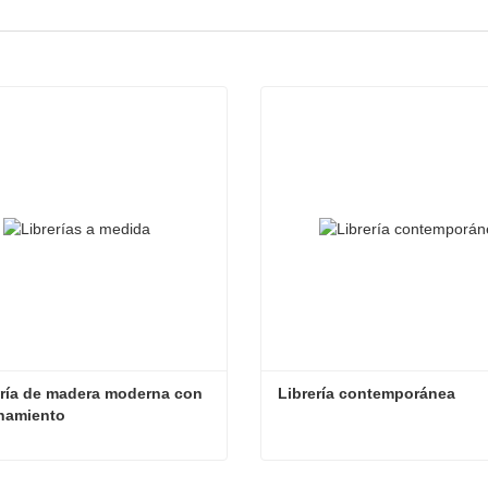
ría de madera moderna con 
Librería contemporánea
namiento
Estantería de madera moderna con almacenamiento
Librería contemporánea