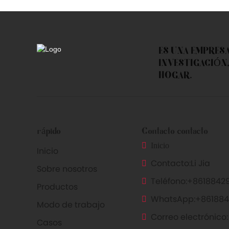
Contac
ES UNA EMPRES
INVESTIGACIÓN,
HOGAR.
rápido
Contacto contacto
Inicio
Inicio
Contacto:
Li Jia
Sobre nosotros
Teléfono:
+86188429
Productos
WhatsApp:
+861884
Modo de trabajo
Correo electrónico:
Casos