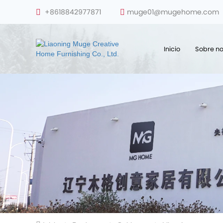
+8618842977871
muge01@mugehome.com
Inicio
Sobre no