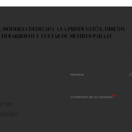
tar ahora
Contactar ahora
A MODERNA DEDICADA A LA PRODUCCIÓN, DISEÑO,
 DESARROLLO Y VENTAS DE MUEBLES PARA EL
Nombre
C
Contenido de la consulta
77871
2977871