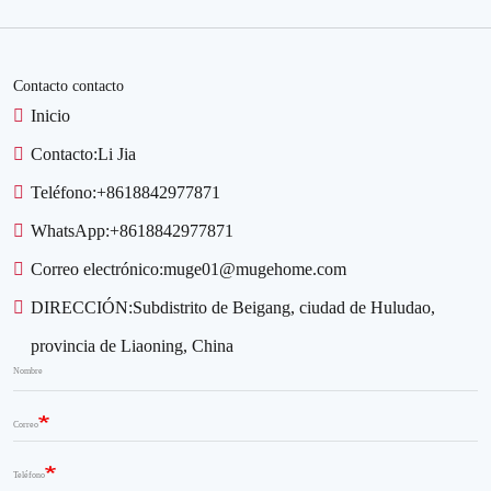
Contacto contacto
Inicio
Contacto:
Li Jia
Teléfono:
+8618842977871
WhatsApp:
+8618842977871
Correo electrónico:
muge01@mugehome.com
DIRECCIÓN:
Subdistrito de Beigang, ciudad de Huludao,
provincia de Liaoning, China
Nombre
Correo
Teléfono