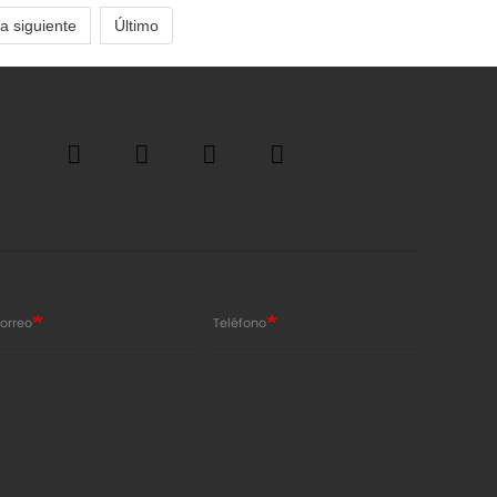
a siguiente
Último
orreo
Teléfono