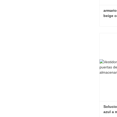
armario
beige c
integra
Contac
Solucio
azul a 