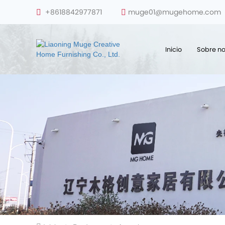
+8618842977871
muge01@mugehome.com
Inicio
Sobre no