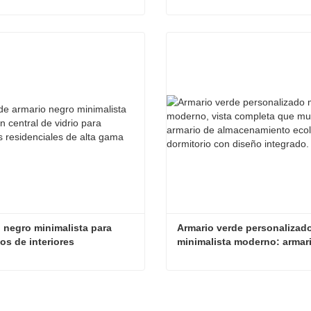
rmitorio
Soluciones modernas de vestidor azul a medida y armario empotrado para dormitorio
tar ahora
Contactar ahora
 negro minimalista para 
Armario verde personalizado
os de interiores 
minimalista moderno: armari
ciales de alta gama
almacenamiento ecológico p
dormitorio
Armario negro minimalista para proyectos de interiores residenciales de alta gama
tar ahora
Contactar ahora