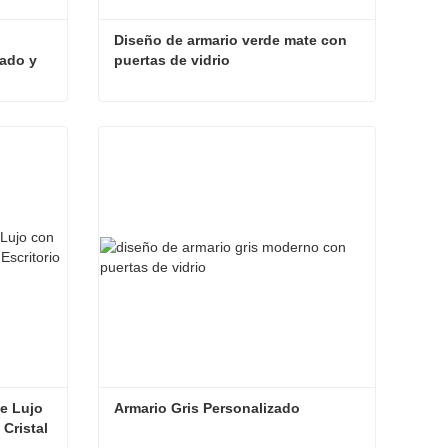
Diseño de armario verde mate con 
ado y 
puertas de vidrio
rio
Armario verde moderno con tocador de maquillaje integrado y estante de exhibición de vidrio
Diseño de armario verde mate con puertas de vidrio
Contactar ahora
e Lujo 
Armario Gris Personalizado
Cristal