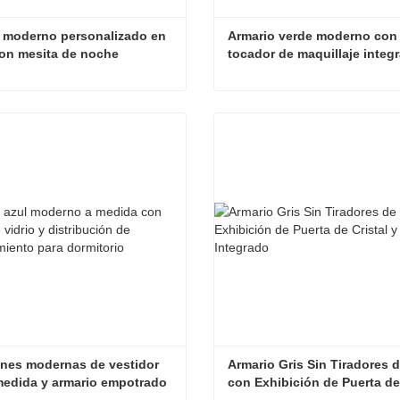
 moderno personalizado en 
Armario verde moderno con 
on mesita de noche 
tocador de maquillaje integr
da
estante de exhibición de vid
armario moderno personalizado en beige con mesita de noche integrada
tar ahora
Contactar ahora
nes modernas de vestidor 
Armario Gris Sin Tiradores d
medida y armario empotrado 
con Exhibición de Puerta de 