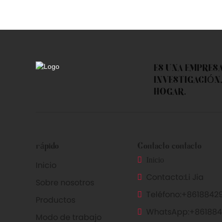
ES UNA EMPRES
INVESTIGACIÓN,
HOGAR.
rápido
Contacto contacto
Inicio
Inicio
Contacto:
Li Jia
Sobre nosotros
Teléfono:
+86188429
Productos
WhatsApp:
+861884
Modo de trabajo