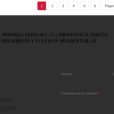
1
2
3
4
5
6
Págin
A MODERNA DEDICADA A LA PRODUCCIÓN, DISEÑO,
 DESARROLLO Y VENTAS DE MUEBLES PARA EL
Nombre
C
Contenido de la consulta
77871
2977871