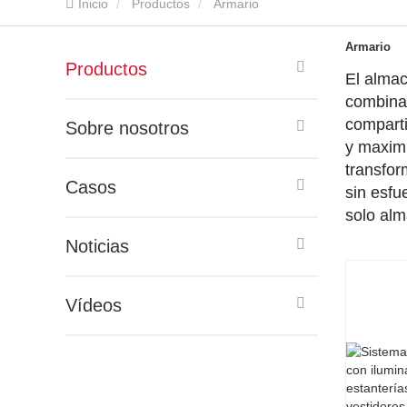
Inicio
Productos
Armario
Armario
Productos
El almac
combina 
comparti
Sobre nosotros
y maximi
transfo
Casos
sin esfu
solo alm
Noticias
Vídeos