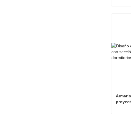
para do
Contac
Armario
proyect
residen
Contac