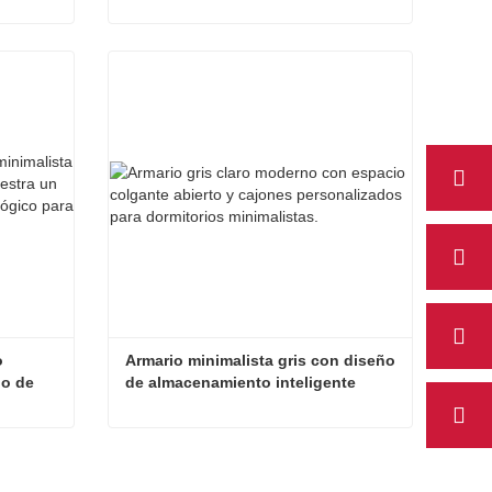
Armario Gris Sin Tiradores de Lujo con Exhibición de Puerta de Cristal
Armario Gris Personalizado
Contactar ahora
 
Armario minimalista gris con diseño 
o de 
de almacenamiento inteligente 
ara 
integrado
Armario verde personalizado minimalista moderno: armario de almacenamiento ecológico para dormitorio
Armario minimalista gris con diseño de almacenamiento inteligente integrado
Contactar ahora