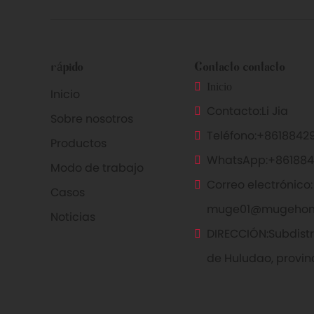
rápido
Contacto contacto
Inicio
Inicio
Contacto:
Li Jia
Sobre nosotros
Teléfono:
+86188429
Productos
WhatsApp:
+861884
Modo de trabajo
Correo electrónico:
Casos
muge01@mugeho
Noticias
DIRECCIÓN:
Subdist
de Huludao, provin