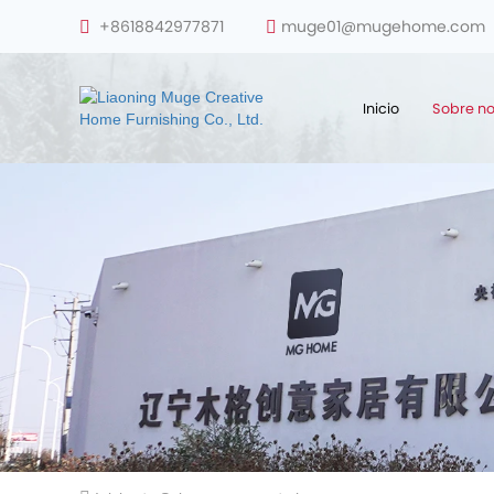
+8618842977871
muge01@mugehome.com
Inicio
Sobre no