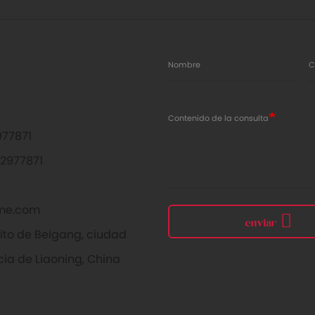
Nombre
C
Contenido de la consulta
77871
2977871
me.com
enviar
rito de Beigang, ciudad
cia de Liaoning, China