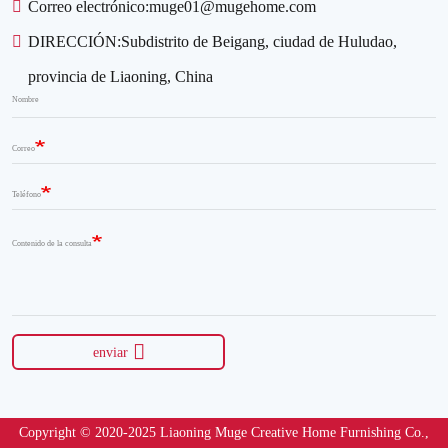
Correo electrónico:
muge01@mugehome.com
DIRECCIÓN:
Subdistrito de Beigang, ciudad de Huludao,
provincia de Liaoning, China
Nombre
Correo
Teléfono
Contenido de la consulta
enviar
Copyright © 2020-2025 Liaoning Muge Creative Home Furnishing Co.,