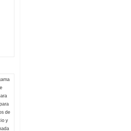
gama 
e 
ara 
para 
s de 
o y 
nada 