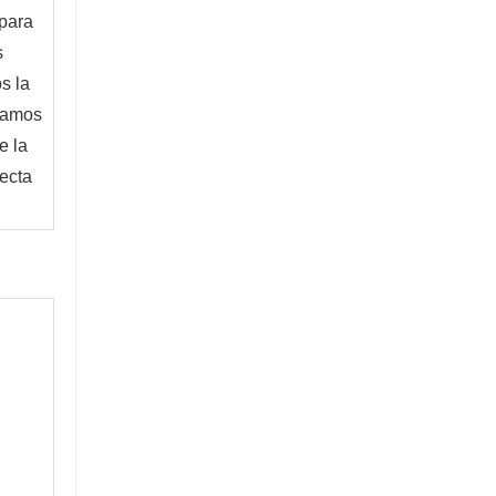
para 
 
 la 
vamos 
 la 
ecta 