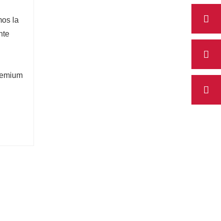
os la 
te 
remium 