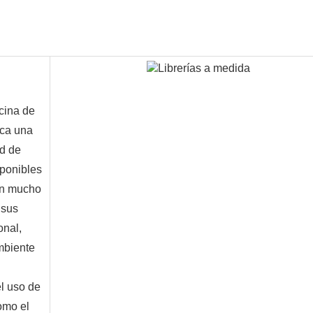
cina de
zca una
ad de
sponibles
on mucho
 sus
onal,
mbiente
el uso de
omo el