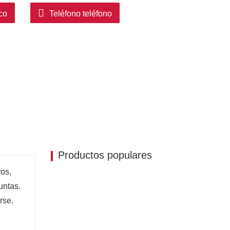
co
Teléfono teléfono
Productos populares
os,
untas.
rse.