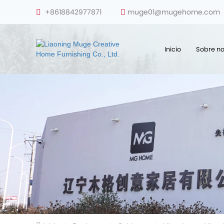
+8618842977871
muge01@mugehome.com
Inicio
Sobre no