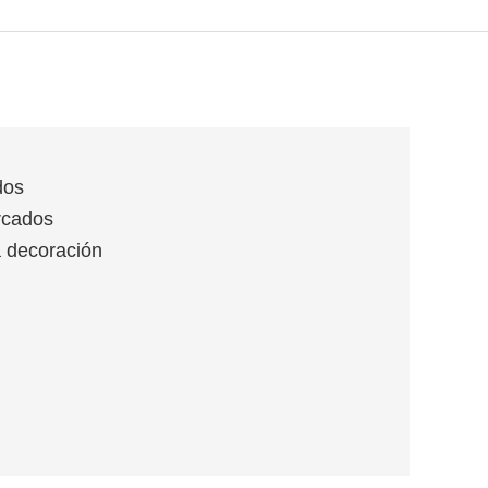
dos
rcados
a decoración