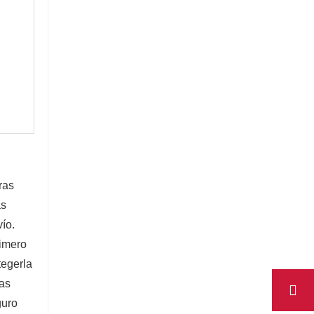
as 
s 
o. 
imero 
egerla 
as 
uro 