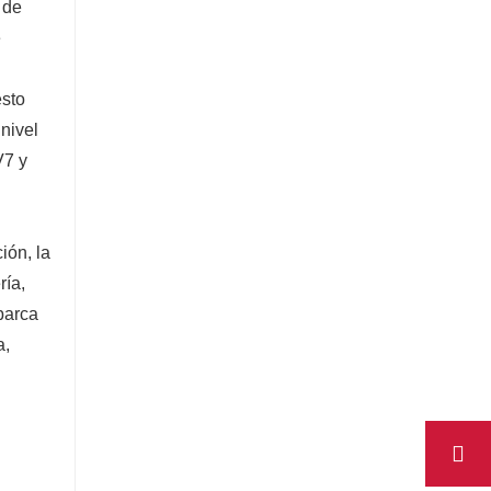
de 
 
sto 
ivel 
7 y 
ón, la 
ía, 
barca 
, 