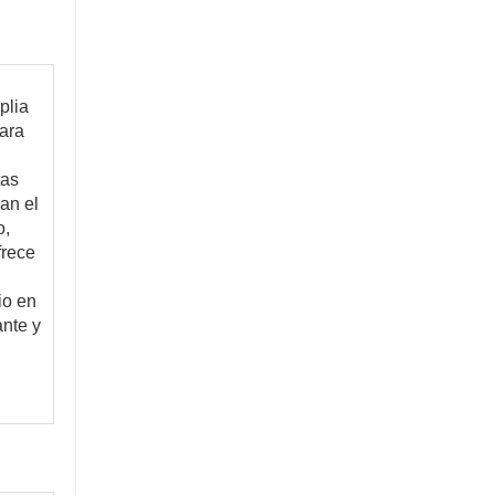
ara 
as 
n el 
, 
rece 
o en 
nte y 