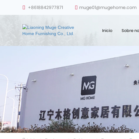
+8618842977871
muge01@mugehome.com
Inicio
Sobre no