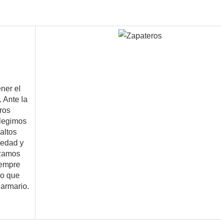
Ante la 
ros 
legimos 
ltos 
edad y 
zamos 
empre 
o que 
armario.
