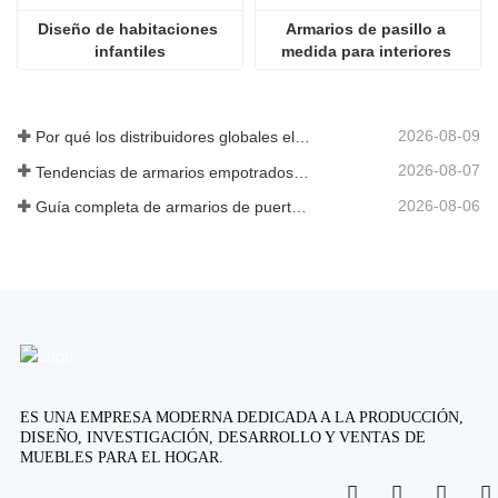
Diseño de habitaciones 
Armarios de pasillo a 
infantiles
medida para interiores 
residenciales modernos
2026-08-09
Por qué los distribuidores globales eligen fabricantes chinos de gabinetes de cocina personalizados
2026-08-07
Tendencias de armarios empotrados personalizados 2026
2026-08-06
Guía completa de armarios de puerta abatible: diseño, ingeniería y adquisición B2B
ES UNA EMPRESA MODERNA DEDICADA A LA PRODUCCIÓN,
DISEÑO, INVESTIGACIÓN, DESARROLLO Y VENTAS DE
MUEBLES PARA EL HOGAR.