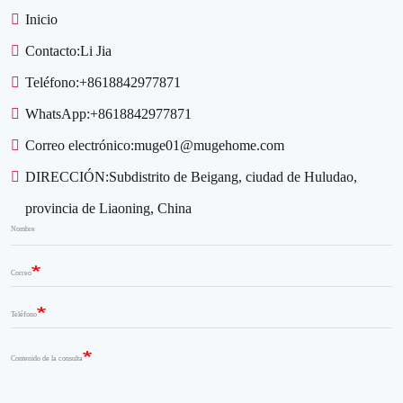
Inicio
Contacto:
Li Jia
Teléfono:
+8618842977871
WhatsApp:
+8618842977871
Correo electrónico:
muge01@mugehome.com
DIRECCIÓN:
Subdistrito de Beigang, ciudad de Huludao,
provincia de Liaoning, China
Nombre
Correo
Teléfono
Contenido de la consulta