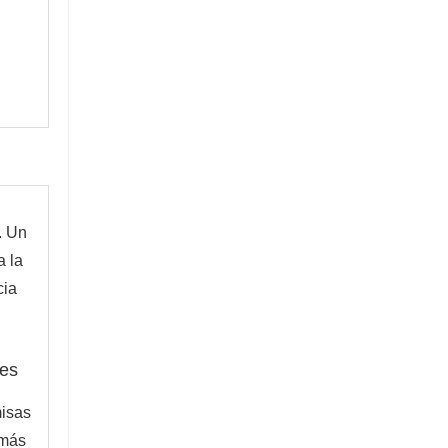
. Un
 la
cia
es
misas
 más