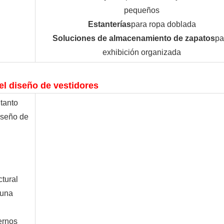
pequeños
Estanterías
para ropa doblada
Soluciones de almacenamiento de zapatos
pa
exhibición organizada
el diseño de vestidores
tanto
diseño de
ctural
 una
ernos