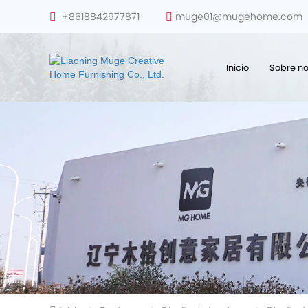
+8618842977871
muge01@mugehome.com
Inicio
Sobre no