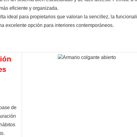
más eficiente y organizada.
ideal para propietarios que valoran la sencillez, la funcional
 una excelente opción para interiores contemporáneos.
ción
es
base de 
uración 
ábitos 
to.