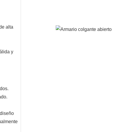
de alta
álida y
dos.
ado.
 diseño
sualmente