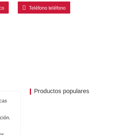
co
Teléfono teléfono
 un brillo suave y acogedor, mejorando la
a ropa, especialmente en condiciones de poca
Productos populares
icas
ción.
e
os