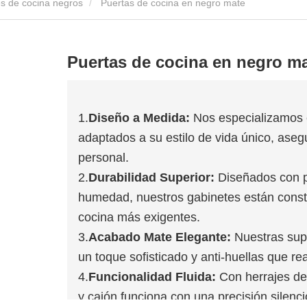
s de cocina negros
Puertas de cocina en negro mate
Puertas de cocina en negro m
1.
Diseño a Medida:
Nos especializamos 
adaptados a su estilo de vida único, aseg
personal.
2.
Durabilidad Superior:
Diseñados con pa
humedad, nuestros gabinetes están constr
cocina más exigentes.
3.
Acabado Mate Elegante:
Nuestras supe
un toque sofisticado y anti-huellas que re
4.
Funcionalidad Fluida:
Con herrajes de 
y cajón funciona con una precisión silenci