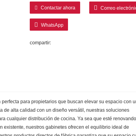
5.
Detalles Artísticos:
Los detalles de la
Contactar ahora
Correo electróni
contraste refinado, transformando el alm
estiloso de su hogar.
WhatsApp
compartir:
n perfecta para propietarios que buscan elevar su espacio con u
ía de alta calidad con un diseño versátil, nuestras soluciones 
ra cualquier distribución de cocina. Ya sea que esté renovando
xistente, nuestros gabinetes ofrecen el equilibrio ideal de 
uestros productos directos de fábrica garantiza que su espacio cul