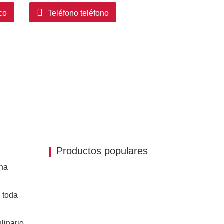
tón seleccionados a mano proporcionan un
co
Teléfono teléfono
acenamiento funcional en un punto focal
Productos populares
na 
 toda 
inario 