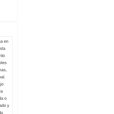
a en 
la 
to 
les 
as, 
l. 
o 
a 
a o 
ado y 
u 