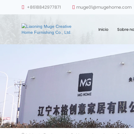
+8618842977871
muge01@mugehome.com
Inicio
Sobre no