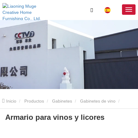
Inicio
Productos
Gabinetes
Gabinetes de vino
Armario para vinos y licores
Armario para vinos y licores