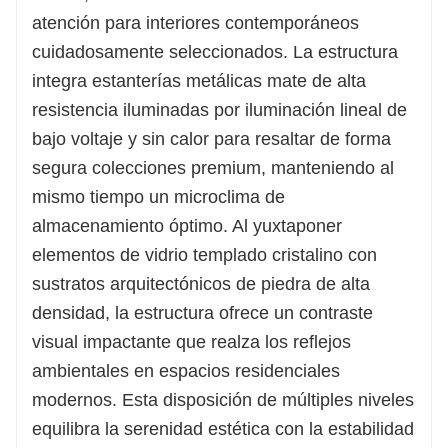
atención para interiores contemporáneos
de vino minimalista sin manijas con
cuidadosamente seleccionados. La estructura
iluminación LED ambiental integrada
en
integra estanterías metálicas mate de alta
propiedades de lujo.
resistencia iluminadas por iluminación lineal de
bajo voltaje y sin calor para resaltar de forma
segura colecciones premium, manteniendo al
mismo tiempo un microclima de
almacenamiento óptimo. Al yuxtaponer
elementos de vidrio templado cristalino con
sustratos arquitectónicos de piedra de alta
densidad, la estructura ofrece un contraste
visual impactante que realza los reflejos
ambientales en espacios residenciales
modernos. Esta disposición de múltiples niveles
equilibra la serenidad estética con la estabilidad