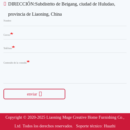
DIRECCIÓN:
Subdistrito de Beigang, ciudad de Huludao,
provincia de Liaoning, China
Nombre
Correo
Teléfono
Contenido de la consulta
enviar
Copyright © 2020-2025 Liaoning Muge Creative Home Furnishing Co.,
Ltd. Todos los derechos reservados.
Soporte técnico: Huazhi