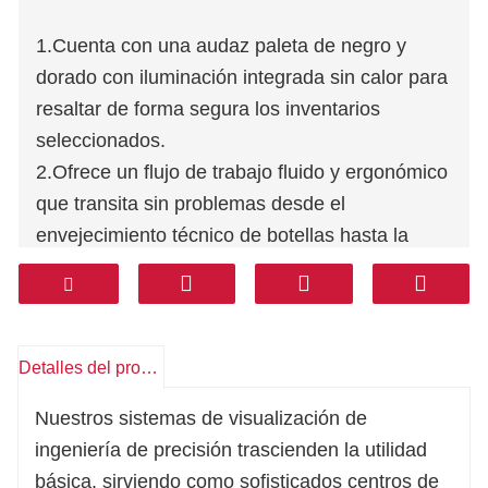
1.Cuenta con una audaz paleta de negro y
dorado con iluminación integrada sin calor para
resaltar de forma segura los inventarios
seleccionados.
2.Ofrece un flujo de trabajo fluido y ergonómico
que transita sin problemas desde el
envejecimiento técnico de botellas hasta la
coctelería activa.
3.Incorpora un perfil de esquina curvado de
precisión para adornos decorativos, creando
una barra de luz familiar premium.
Detalles del producto
4.Construido con materiales adaptativos y
Nuestros sistemas de visualización de
ecológicos certificados, permite a los
ingeniería de precisión trascienden la utilidad
especificadores de proyectos implementar sin
básica, sirviendo como sofisticados centros de
problemas nuestra
unidad de almacenamiento