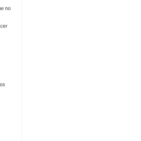
ue no
acer
ios