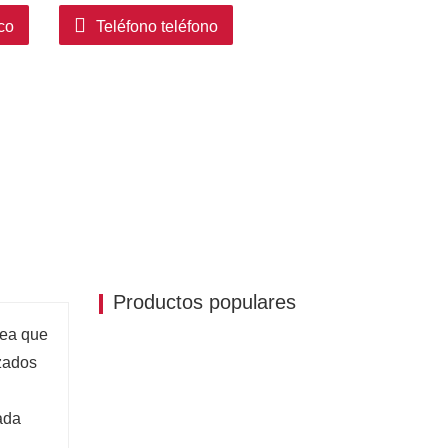
co
Teléfono teléfono
Productos populares
sea que
izados
ada