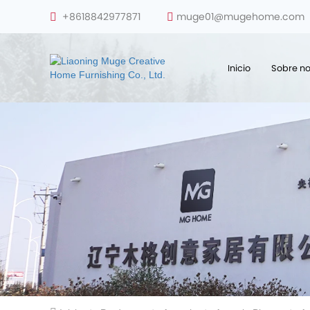
+8618842977871
muge01@mugehome.com
Inicio
Sobre no