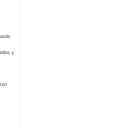
tando
uidos, y
 con