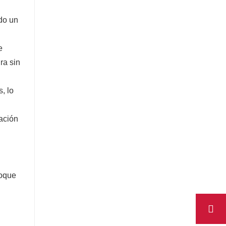
ndo un
e
ra sin
, lo
tación
toque