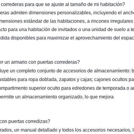
 correderas para que se ajuste al tamaño de mi habitación?
ederas admiten dimensiones personalizables, incluyendo el ancho
imensiones estándar de las habitaciones, a rincones irregulares
cto para una habitación de invitados o una unidad de suelo a t
medida disponibles para maximizar el aprovechamiento del espac
r un armario con puertas correderas?
cluye un completo conjunto de accesorios de almacenamiento: b
justables para ropa doblada, zapatos y cajas; cajones ocultos pa
ompartimento superior oculto para edredones de temporada o ar
e permite un almacenamiento organizado, lo que mejora
 con puertas corredizas?
forados, un manual detallado y todos los accesorios necesarios, 