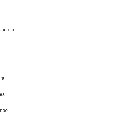
enen la
,
ara
nes
endo