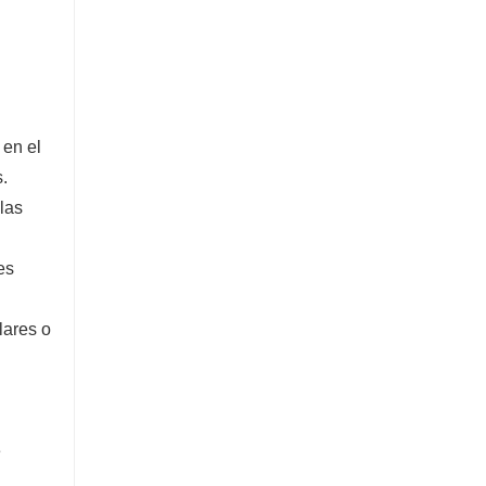
 en el
.
las
es
lares o
e