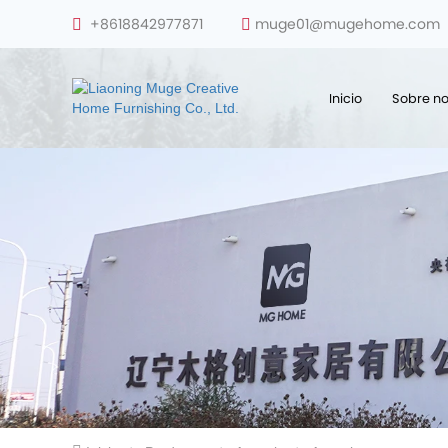
+8618842977871
muge01@mugehome.com
Inicio
Sobre no