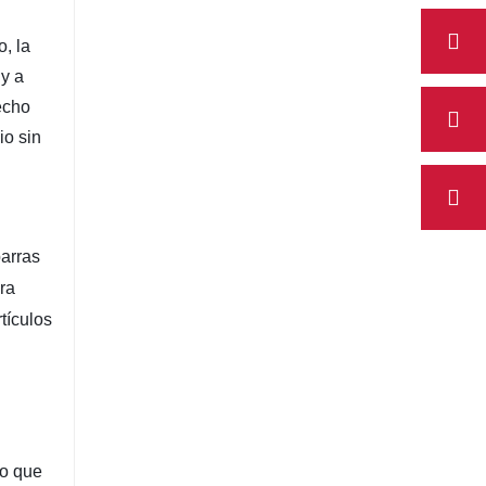
, la
 y a
echo
io sin
arras
ra
tículos
lo que