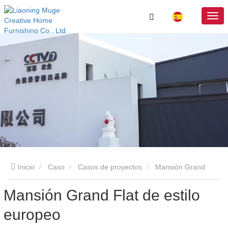
Inicio
Caso
Casos de proyectos
Mansión Grand
Mansión Grand Flat de estilo
Flat de estilo europeo
europeo