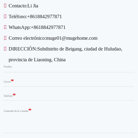
Contacto:
Li Jia
Teléfono:
+8618842977871
WhatsApp:
+8618842977871
Correo electrónico:
muge01@mugehome.com
DIRECCIÓN:
Subdistrito de Beigang, ciudad de Huludao,
provincia de Liaoning, China
Nombre
Correo
Teléfono
Contenido de la consulta