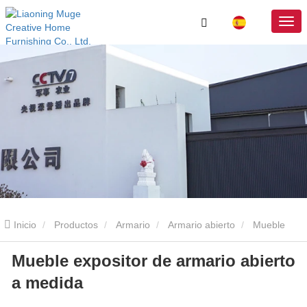
Inicio
Productos
Armario
Armario abierto
Mueble
Mueble expositor de armario abierto
expositor de armario abierto a medida
a medida