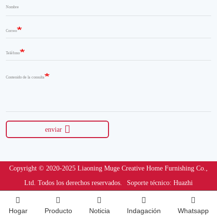
Nombre
Correo
Teléfono
Contenido de la consulta
enviar
Copyright © 2020-2025 Liaoning Muge Creative Home Furnishing Co.,
Ltd. Todos los derechos reservados.
Soporte técnico: Huazhi
Hogar
Producto
Noticia
Indagación
Whatsapp