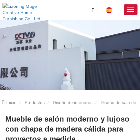
Inicio
Productos
Diseño de interiores
Diseño de sala de
Mueble de salón moderno y lujoso
estar
Mueble de salón moderno y lujoso con chapa de madera
con chapa de madera cálida para
cálida para proyectos a medida.
proyectos a medida.