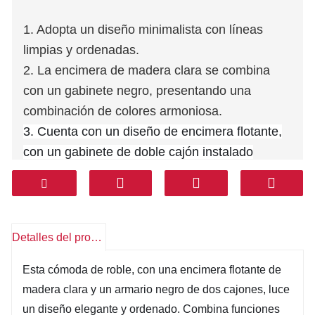
1. Adopta un diseño minimalista con líneas
limpias y ordenadas.
2. La encimera de madera clara se combina
con un gabinete negro, presentando una
combinación de colores armoniosa.
3. Cuenta con un diseño de encimera flotante,
con un gabinete de doble cajón instalado
debajo.
4. Combina una encimera de maquillaje y un
espacio de almacenamiento para artículos.
5. Mejora la eficiencia del maquillaje y agrega
Detalles del producto
una sensación de sofisticación al espacio.
Esta cómoda de roble, con una encimera flotante de
madera clara y un armario negro de dos cajones, luce
un diseño elegante y ordenado. Combina funciones