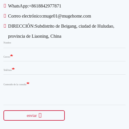
WhatsApp:
+8618842977871
Correo electrónico:
muge01@mugehome.com
DIRECCIÓN:
Subdistrito de Beigang, ciudad de Huludao,
provincia de Liaoning, China
Nombre
Correo
Teléfono
Contenido de la consulta
enviar