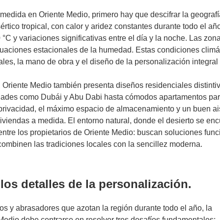
medida en Oriente Medio, primero hay que descifrar la geografí
rtico tropical, con calor y aridez constantes durante todo el añ
C y variaciones significativas entre el día y la noche. Las zon
ctuaciones estacionales de la humedad. Estas condiciones climá
les, la mano de obra y el diseño de la personalización integral
Oriente Medio también presenta diseños residenciales distinti
ciudades como Dubái y Abu Dabi hasta cómodos apartamentos par
la privacidad, el máximo espacio de almacenamiento y un buen a
 viviendas a medida. El entorno natural, donde el desierto se en
entre los propietarios de Oriente Medio: buscan soluciones func
combinen las tradiciones locales con la sencillez moderna.
 los detalles de la personalización.
rgos y abrasadores que azotan la región durante todo el año, la
 Medio debe centrarse en resolver tres desafíos fundamentales: