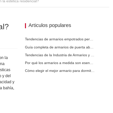
 la estética residencial?
al?
Articulos populares
Tendencias de armarios empotrados personalizados 2026
Guía completa de armarios de puerta abatible: diseño, ingeniería y adquisición B2B
Tendencias de la Industria de Armarios y Cocinas Personalizados 2026
on la
Por qué los armarios a medida son esenciales para proyectos inmobiliarios de alta gama
una
sticas
Cómo elegir el mejor armario para dormitorios modernos
o y del
acidad y
a bahía,