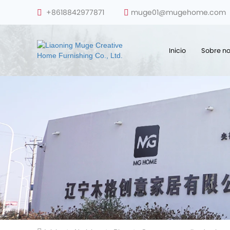
+8618842977871
muge01@mugehome.com
Inicio
Sobre no