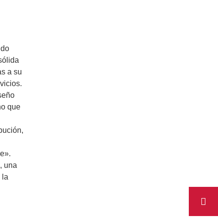
ido
sólida
as a su
vicios.
iseño
ino que
bución,
be».
, una
 la