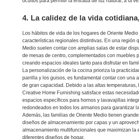
ocultos para permitir la entrada de luz natural, a la v
4. La calidez de la vida cotidian
Los hábitos de vida de los hogares de Oriente Medio s
características regionales distintivas. En una región 
Medio suelen contar con amplias salas de estar dis
de mesas de centro, complementados con muebles par
creando espacios ideales tanto para disfrutar en famil
La personalización de la cocina prioriza la practicid
parrilla y los guisos, es fundamental contar con una
de gran capacidad. Debido a las altas temperaturas, 
Creative Home Furnishing satisface estas necesidade
espacios específicos para hornos y lavavajillas inte
redondeados en todos los armarios para garantizar l
Además, las familias de Oriente Medio tienen grand
diseños de almacenamiento por capas y un aprovecham
almacenamiento multifuncionales que maximizan la e
diferentes diseños de hogar.