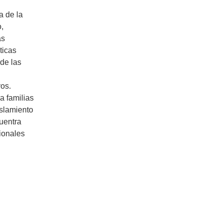
a de la
o,
as
ticas
 de las
vos.
a familias
islamiento
cuentra
ionales