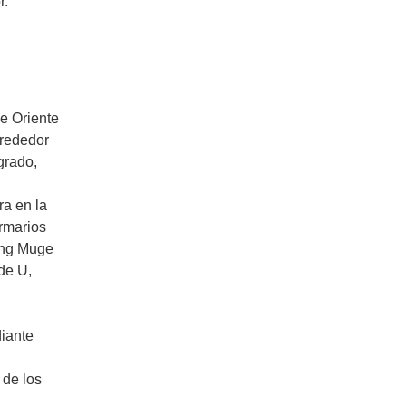
r.
de Oriente
lrededor
grado,
ra en la
armarios
ning Muge
de U,
iante
 de los