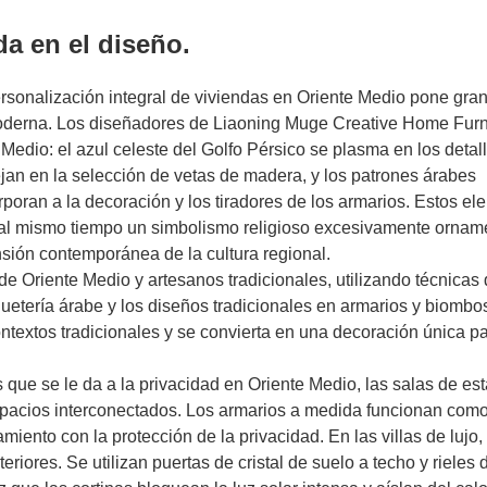
da en el diseño.
personalización integral de viviendas en Oriente Medio pone gran
ca moderna. Los diseñadores de Liaoning Muge Creative Home Fur
 Medio: el azul celeste del Golfo Pérsico se plasma en los detal
lejan en la selección de vetas de madera, y los patrones árabes
orporan a la decoración y los tiradores de los armarios. Estos e
do al mismo tiempo un simbolismo religioso excesivamente ornam
nsión contemporánea de la cultura regional.
e Oriente Medio y artesanos tradicionales, utilizando técnicas
quetería árabe y los diseños tradicionales en armarios y biombo
ontextos tradicionales y se convierta en una decoración única p
s que se le da a la privacidad en Oriente Medio, las salas de est
pacios interconectados. Los armarios a medida funcionan como
iento con la protección de la privacidad. En las villas de lujo,
eriores. Se utilizan puertas de cristal de suelo a techo y rieles 