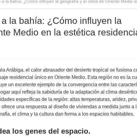
a la bahía: ¿Cómo influyen la geografía y el clima de Oriente Medio en
a la bahía: ¿Cómo influyen la
nte Medio en la estética residenci
ula Arábiga, el calor abrasador del desierto tropical se fusiona c
saje residencial único en Oriente Medio. Esta región no es la c
tuye un excelente ejemplo de la convergencia entre las caracterí
gar aquí refleja la sabiduría de la adaptación al clima desértic
ades específicas de la región: altas temperaturas, aridez, priv
ofrece una respuesta al diseño de viviendas a medida junto a l
afía, el clima y la cultura dan forma a los espacios habitables.
dea los genes del espacio.