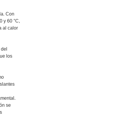
da. Con
0 y 60 °C,
 al calor
 del
ue los
mo
islantes
amental.
cón se
s