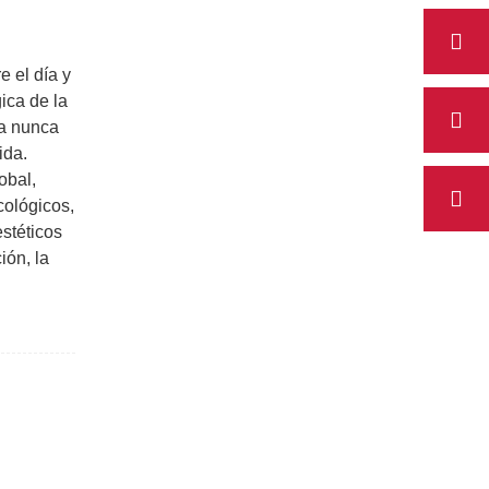
e el día y
ica de la
da nunca
ida.
obal,
cológicos,
estéticos
ión, la