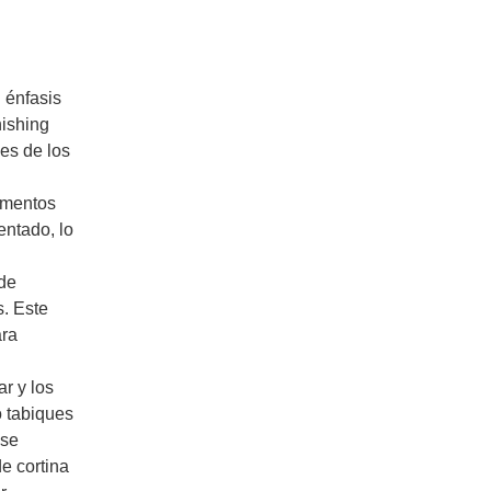
 énfasis
nishing
les de los
lementos
entado, lo
 de
s. Este
ara
ar y los
 tabiques
 se
de cortina