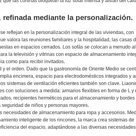
ez que las cortinas bloquean la luz solar intensa y aíslan del calo
a, refinada mediante la personalización.
e reflejan en la personalización integral de las viviendas, con
que valora las reuniones familiares y la hospitalidad, las casas 
puestas en espacios cerrados. Los sofás se colocan a menudo a
a la televisión y vitrinas con espacio de almacenamiento inte
ia como para recibir invitados.
ad y el orden. Dado que la gastronomía de Oriente Medio se cent
 amplia encimera, espacio para electrodomésticos integrados y 
los sistemas de ventilación eficientes también son clave. Liao
s con soluciones a medida: armarios flexibles en forma de L y 
grados, recipientes herméticos para el almacenamiento y bordes
a seguridad de niños y personas mayores.
es necesidades de almacenamiento para ropa y accesorios. Med
iento inteligente de los rincones, la marca crea sistemas de
ficiencia del espacio, adaptándose a las diversas necesidades